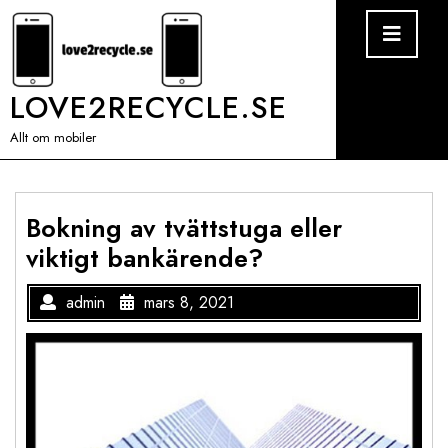
Skip
Ope
Men
to
content
LOVE2RECYCLE.SE
Allt om mobiler
Bokning av tvättstuga eller
viktigt bankärende?
admin
mars 8, 2021