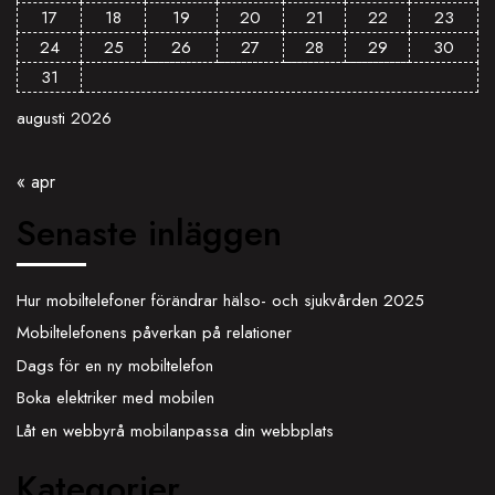
17
18
19
20
21
22
23
24
25
26
27
28
29
30
31
augusti 2026
« apr
Senaste inläggen
Hur mobiltelefoner förändrar hälso- och sjukvården 2025
Mobiltelefonens påverkan på relationer
Dags för en ny mobiltelefon
Boka elektriker med mobilen
Låt en webbyrå mobilanpassa din webbplats
Kategorier