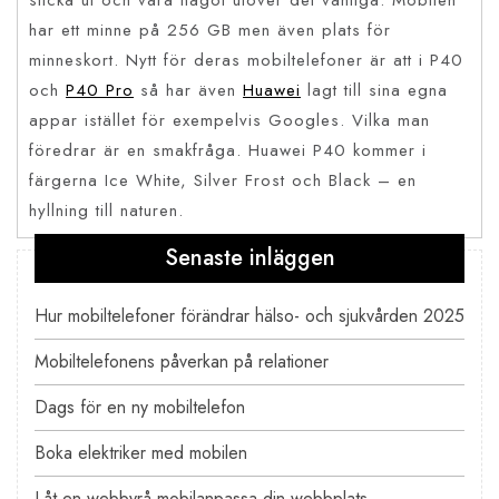
sticka ut och vara något utöver det vanliga. Mobilen
har ett minne på 256 GB men även plats för
minneskort. Nytt för deras mobiltelefoner är att i P40
och
P40 Pro
så har även
Huawei
lagt till sina egna
appar istället för exempelvis Googles. Vilka man
föredrar är en smakfråga. Huawei P40 kommer i
färgerna Ice White, Silver Frost och Black – en
hyllning till naturen.
Senaste inläggen
Inläggsnavigering
Hur mobiltelefoner förändrar hälso- och sjukvården 2025
Mobiltelefonens påverkan på relationer
Dags för en ny mobiltelefon
Boka elektriker med mobilen
Låt en webbyrå mobilanpassa din webbplats