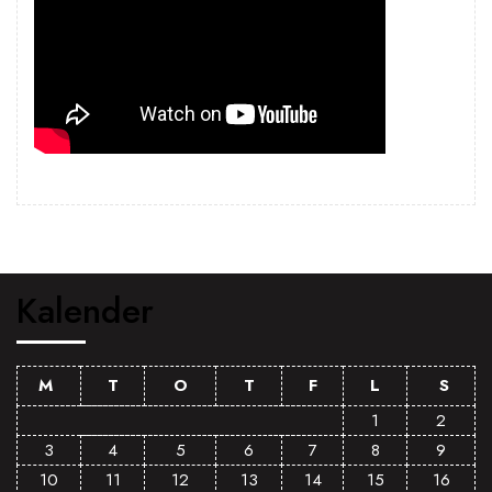
Kalender
M
T
O
T
F
L
S
1
2
3
4
5
6
7
8
9
10
11
12
13
14
15
16