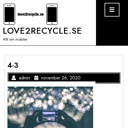
Skip
Ope
Men
to
content
LOVE2RECYCLE.SE
Allt om mobiler
4-3
admin
november 26, 2020