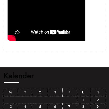
Kalender
M
T
O
T
F
L
S
1
2
3
4
5
6
7
8
9