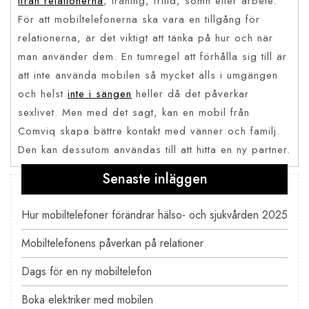
ifrån relationerna
, träning, fritid, sömn eller arbete.
För att mobiltelefonerna ska vara en tillgång för
relationerna, är det viktigt att tänka på hur och när
man använder dem. En tumregel att förhålla sig till är
att inte använda mobilen så mycket alls i umgängen
och helst
inte i sängen
heller då det påverkar
sexlivet. Men med det sagt, kan en mobil från
Comviq skapa bättre kontakt med vänner och familj.
Den kan dessutom användas till att hitta en ny partner.
Senaste inläggen
Inläggsnavigering
Hur mobiltelefoner förändrar hälso- och sjukvården 2025
Mobiltelefonens påverkan på relationer
Dags för en ny mobiltelefon
Boka elektriker med mobilen