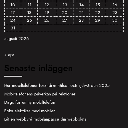
10
11
12
13
14
15
16
17
18
19
20
21
22
23
24
25
26
27
28
29
30
31
augusti 2026
« apr
Senaste inläggen
Hur mobiltelefoner förändrar hälso- och sjukvården 2025
Mobiltelefonens påverkan på relationer
Dags för en ny mobiltelefon
Boka elektriker med mobilen
Låt en webbyrå mobilanpassa din webbplats