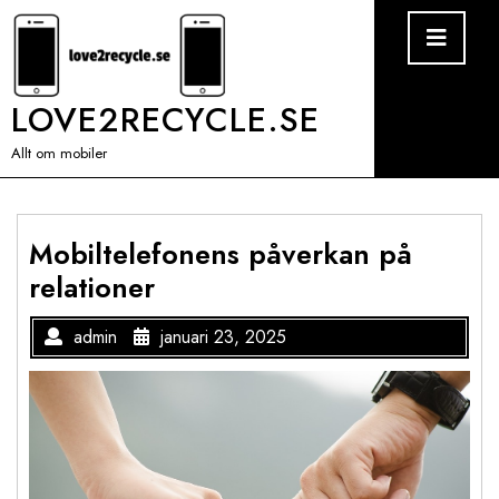
Skip
Ope
Men
to
content
LOVE2RECYCLE.SE
Allt om mobiler
Mobiltelefonens påverkan på
relationer
admin
januari 23, 2025