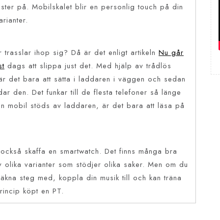
nster på. Mobilskalet blir en personlig touch på din
rianter.
 trasslar ihop sig? Då är det enligt artikeln
Nu går
st
dags att slippa just det. Med hjälp av trådlös
 är det bara att sätta i laddaren i väggen och sedan
r den. Det funkar till de flesta telefoner så länge
 din mobil stöds av laddaren, är det bara att läsa på
t också skaffa en smartwatch. Det finns många bra
 olika varianter som stödjer olika saker. Men om du
äkna steg med, koppla din musik till och kan träna
rincip köpt en PT.