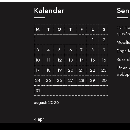
Kalender
Sen
Hur mob
M
T
O
T
F
L
S
sjukvå
1
2
Mobilte
3
4
5
6
7
8
9
Dags f
Boka e
10
11
12
13
14
15
16
Låt en
17
18
19
20
21
22
23
webbpl
24
25
26
27
28
29
30
31
augusti 2026
« apr