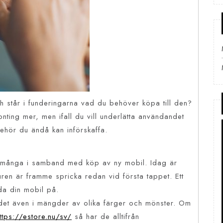
h står i funderingarna vad du behöver köpa till den?
onting mer, men ifall du vill underlätta användandet
behör du ändå kan införskaffa.
 av många i samband med köp av ny mobil. Idag är
en är framme spricka redan vid första tappet. Ett
dda din mobil på.
ns det även i mängder av olika färger och mönster. Om
ttps://estore.nu/sv/
så har de alltifrån