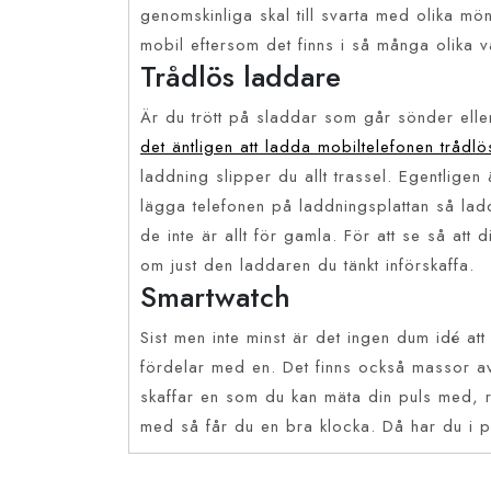
genomskinliga skal till svarta med olika mö
mobil eftersom det finns i så många olika va
Trådlös laddare
Är du trött på sladdar som går sönder eller
det äntligen att ladda mobiltelefonen trådlö
laddning slipper du allt trassel. Egentligen
lägga telefonen på laddningsplattan så ladda
de inte är allt för gamla. För att se så att
om just den laddaren du tänkt införskaffa.
Smartwatch
Sist men inte minst är det ingen dum idé at
fördelar med en. Det finns också massor av
skaffar en som du kan mäta din puls med, r
med så får du en bra klocka. Då har du i p
Inläggsnavigering