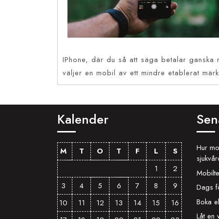
IPhone, där du så att säga betalar ganska m
väljer en mobil av ett mindre etablerat märke
Inläggsnavigering
Kalender
Sen
Hur mob
M
T
O
T
F
L
S
sjukvå
1
2
Mobilte
3
4
5
6
7
8
9
Dags f
Boka e
10
11
12
13
14
15
16
Låt en