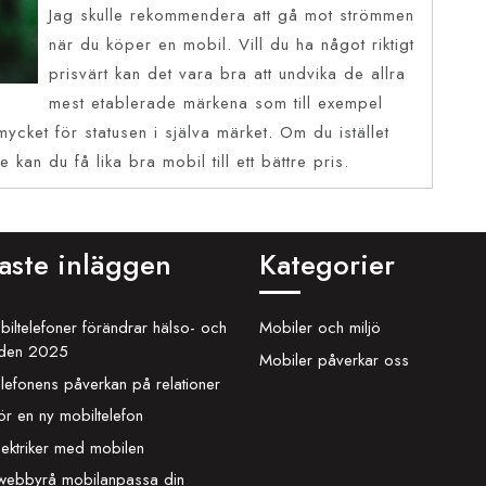
Jag skulle rekommendera att gå mot strömmen
när du köper en mobil. Vill du ha något riktigt
prisvärt kan det vara bra att undvika de allra
mest etablerade märkena som till exempel
ycket för statusen i själva märket. Om du istället
 kan du få lika bra mobil till ett bättre pris.
aste inläggen
Kategorier
iltelefoner förändrar hälso- och
Mobiler och miljö
rden 2025
Mobiler påverkar oss
lefonens påverkan på relationer
ör en ny mobiltelefon
lektriker med mobilen
 webbyrå mobilanpassa din