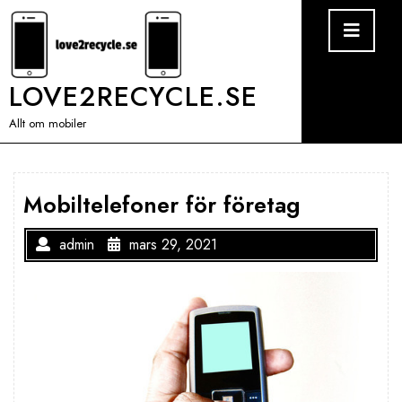
Skip
Ope
Men
to
content
LOVE2RECYCLE.SE
Allt om mobiler
Mobiltelefoner för företag
admin
mars 29, 2021